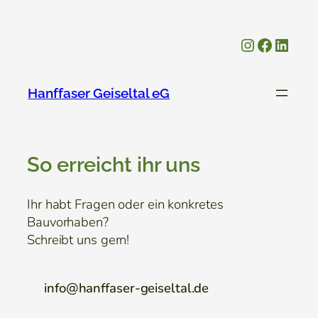
Zum
Inhalt
Instagram
Facebo
Linke
springen
Hanffaser Geiseltal eG
So erreicht ihr uns
Ihr habt Fragen oder ein konkretes
Bauvorhaben?
Schreibt uns gern!
info@hanffaser-geiseltal.de